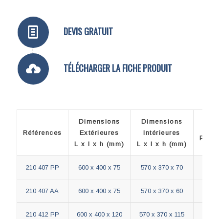
TÉLÉCHARGER LA FICHE PRODUIT
Dimensions
Dimensions
F
Références
Extérieures
Intérieures
Plein
L x l x h (mm)
L x l x h (mm)
210 407 PP
600 x 400 x 75
570 x 370 x 70
210 407 AA
600 x 400 x 75
570 x 370 x 60
A
210 412 PP
600 x 400 x 120
570 x 370 x 115
210 412 AA
600 x 400 x 120
570 x 370 x 105
A
210 415 AA
600 x 400 x 150
565 x 364 x 135
A