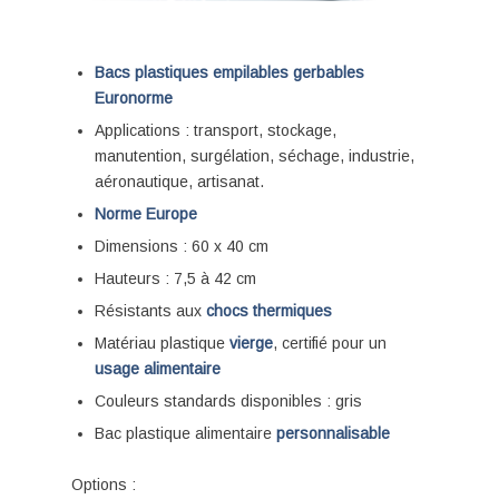
Applications : transport, stockage,
manutention, surgélation, séchage, industrie,
aéronautique, artisanat.
Norme Europe
Dimensions : 60 x 40 cm
Hauteurs : 7,5 à 42 cm
Résistants aux
chocs thermiques
Matériau plastique
vierge
, certifié pour un
usage alimentaire
Couleurs standards disponibles : gris
Bac plastique alimentaire
personnalisable
Options :
Fond et parois
pleins ou ajourés
Poignées
ouvertes ou fermées
Couvercle simple plat
ref 210 400