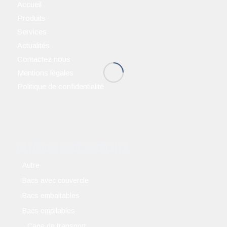
Accueil
Produits
Services
Actualités
Contactez nous
Mentions légales
Politique de confidentialité
CATÉGORIES DE PRODUITS
Autre
Bacs avec couvercle
Bacs emboitables
Bacs empilables
Cage de transport